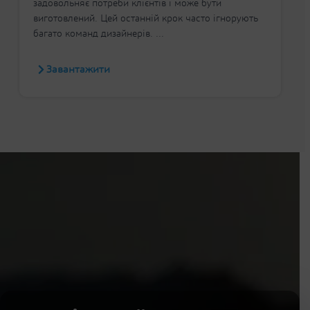
задовольняє потреби клієнтів і може бути
виготовлений. Цей останній крок часто ігнорують
багато команд дизайнерів. ...
Завантажити