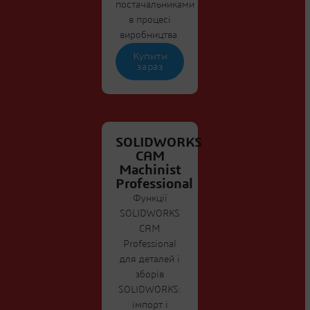
постачальниками
в процесі
виробництва.
Купити
зараз
SOLIDWORKS
CAM
Machinist
Professional
Функції
SOLIDWORKS
CAM
Professional
для деталей і
зборів
SOLIDWORKS:
імпорт і