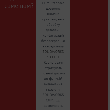
CAM Standard
саме вам?
дозволяє
швидко
програмувати
обробку
деталей і
конфігурацій
безпосередньо
в середовищі
SOLIDWORKS
3D CAD
.
Користувачі
отримують
повний доступ
до функцій
визначення
правил у
SOLIDWORKS
CAM, що
дозволяють