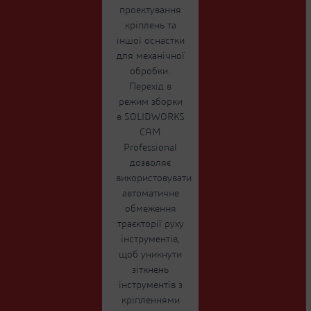
проектування
кріплень та
іншої оснастки
для механічної
обробки.
Перехід в
режим зборки
в SOLIDWORKS
CAM
Professional
дозволяє
використовувати
автоматичне
обмеження
траєкторії руху
інструментів,
щоб уникнути
зіткнень
інструментів з
кріпленнями