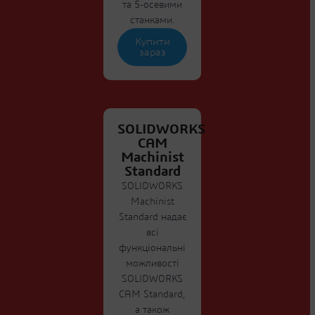
та 5-осевими
станками.
Купити
зараз
SOLIDWORKS
CAM
Machinist
Standard
SOLIDWORKS
Machinist
Standard надає
всі
функціональні
можливості
SOLIDWORKS
CAM Standard,
а також