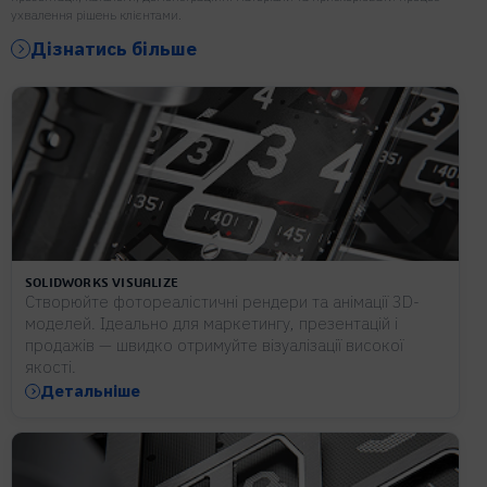
ухвалення рішень клієнтами.
Дізнатись більше
SOLIDWORKS VISUALIZE
Створюйте фотореалістичні рендери та анімації 3D-
моделей. Ідеально для маркетингу, презентацій і
продажів — швидко отримуйте візуалізації високої
якості.
Детальніше