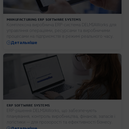
MANUFACTURING ERP SOFTWARE SYSTEMS
Комплексна виробнича ERP-система DELMIAWorks для
управління операціями, ресурсами та виробничими
процесами на підприємстві в режимі реального часу.
Детальніше
ERP SOFTWARE SYSTEMS
ERP-рішення DELMIAWorks, що забезпечують
планування, контроль виробництва, фінансів, запасів і
логістики — для прозорості та ефективності бізнесу.
Детальніше