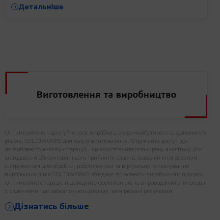
Детальніше
Виготовлення та виробництво
Оптимізуйте та підготуйте своє виробництво до майбутнього за допомогою
рішень SOLIDWORKS для галузі виготовлення. Отримуйте доступ до
поглибленого аналізу операцій і використовуйте розширену аналітику для
швидшого й обґрунтованішого прийняття рішень. Завдяки інтегрованим
інструментам для обробки, робототехніки та віртуального планування
виробничих ліній SOLIDWORKS об'єднує всі аспекти виробничого процесу.
Оптимізуйте операції, підвищуйте ефективність та впроваджуйте інновації
з рішеннями, що забезпечують реальні, вимірювані результати.
Дізнатись більше