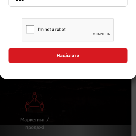
Проєктування /
Управління /
конструювання
спільна робота
Надіслати
Імітаційне
Виготовлення /
моделювання
виробництво
Маркетинг /
продажі