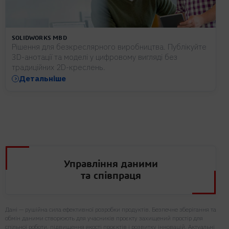
SOLIDWORKS MBD
Рішення для безкреслярного виробництва. Публікуйте
3D-анотації та моделі у цифровому вигляді без
традиційних 2D-креслень.
Детальніше
Управління даними
та співпраця
Дані — рушійна сила ефективної розробки продуктів. Безпечне зберігання та
обмін даними створюють для учасників проєкту захищений простір для
спільної роботи, підвищення якості проєктів і розвитку інновацій. Актуальні