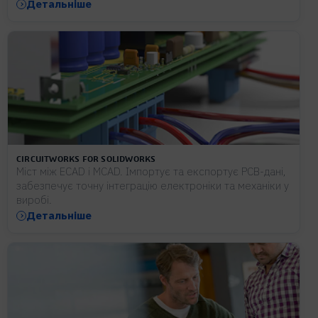
Детальніше
CIRCUITWORKS FOR SOLIDWORKS
Міст між ECAD і MCAD. Імпортує та експортує PCB-дані,
забезпечує точну інтеграцію електроніки та механіки у
виробі.
Детальніше