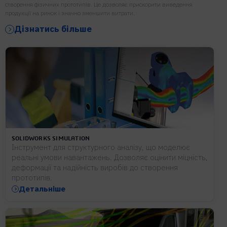
створення фізичних прототипів. Це дозволяє прискорити виведення
продукції на ринок і значно зменшити витрати.
Дізнатись більше
SOLIDWORKS SIMULATION
Інструмент для структурного аналізу, що моделює
реальні умови навантажень. Дозволяє оцінити міцність,
деформації та надійність виробів до створення
прототипів.
Детальніше