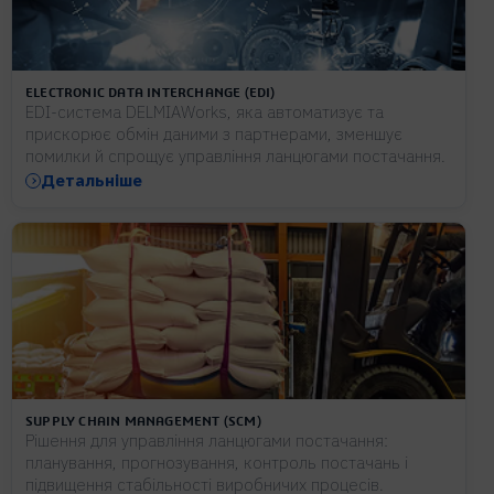
ELECTRONIC DATA INTERCHANGE (EDI)
EDI-система DELMIAWorks, яка автоматизує та
прискорює обмін даними з партнерами, зменшує
помилки й спрощує управління ланцюгами постачання.
Детальніше
SUPPLY CHAIN MANAGEMENT (SCM)
Рішення для управління ланцюгами постачання:
планування, прогнозування, контроль постачань і
підвищення стабільності виробничих процесів.