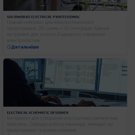
SOLIDWORKS ELECTRICAL PROFESSIONAL
Повний комплекс для електротехнічного
проєктування: 2D-схеми + 3D-інтеграція. Єдиний
інструмент для точного й швидкого створення
електросистем.
Детальніше
ELECTRICAL SCHEMATIC DESIGNER
Інструмент для створення електричних схематичних
креслень. Спрощує роботу інженера, зменшує час
проєктування та ризики помилок.