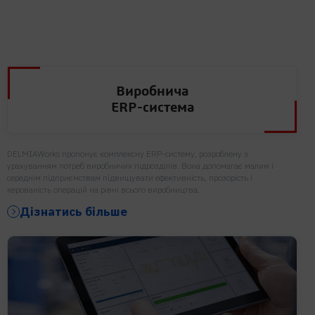
Виробнича
ERP-система
DELMIAWorks пропонує комплексну ERP-систему, розроблену з
урахуванням потреб виробничих підрозділів. Вона допомагає малим і
середнім підприємствам підвищувати ефективність, прозорість і
керованість операцій на рівні всього виробництва.
Дізнатись більше