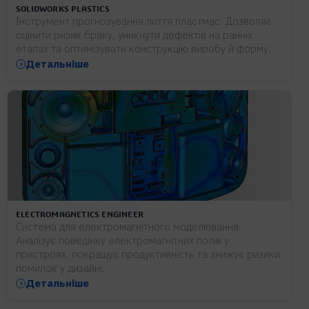
SOLIDWORKS PLASTICS
Інструмент прогнозування лиття пластмас. Дозволяє
оцінити ризик браку, уникнути дефектів на ранніх
етапах та оптимізувати конструкцію виробу й форму.
Детальніше
ELECTROMAGNETICS ENGINEER
Система для електромагнітного моделювання.
Аналізує поведінку електромагнітних полів у
пристроях, покращує продуктивність та знижує ризики
помилок у дизайні.
Детальніше