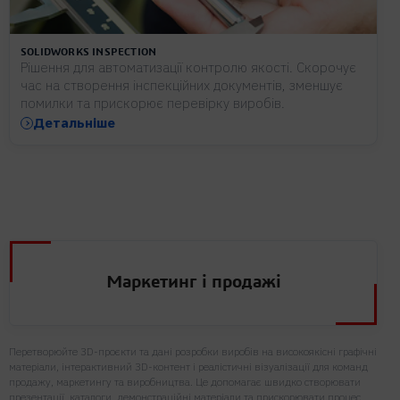
SOLIDWORKS INSPECTION
Рішення для автоматизації контролю якості. Скорочує
час на створення інспекційних документів, зменшує
помилки та прискорює перевірку виробів.
Детальніше
Маркетинг і продажі
Перетворюйте 3D-проєкти та дані розробки виробів на високоякісні графічні
матеріали, інтерактивний 3D-контент і реалістичні візуалізації для команд
продажу, маркетингу та виробництва. Це допомагає швидко створювати
презентації, каталоги, демонстраційні матеріали та прискорювати процес