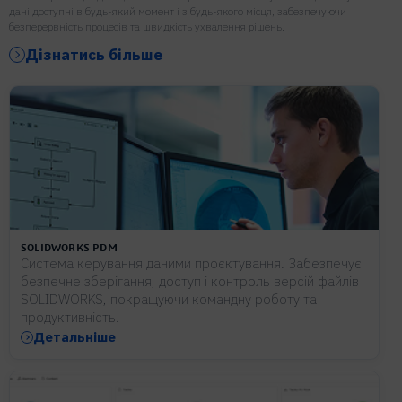
дані доступні в будь-який момент і з будь-якого місця, забезпечуючи
безперервність процесів та швидкість ухвалення рішень.
Дізнатись більше
SOLIDWORKS PDM
Система керування даними проєктування. Забезпечує
безпечне зберігання, доступ і контроль версій файлів
SOLIDWORKS, покращуючи командну роботу та
продуктивність.
Детальніше