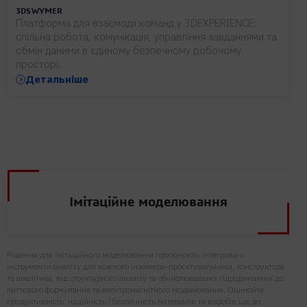
3DSWYMER
Платформа для взаємодії команд у 3DEXPERIENCE:
спільна робота, комунікація, управління завданнями та
обмін даними в єдиному безпечному робочому
просторі.
Детальніше
Імітаційне моделювання
Рішення для імітаційного моделювання пропонують інтегровані
інструменти аналізу для кожного інженера-проєктувальника, конструктора
та аналітика, від структурного аналізу та обчислювальної гідродинаміки до
литтєвого формування та електромагнітного моделювання. Оцінюйте
продуктивність, надійність і безпечність матеріалів та виробів ще до