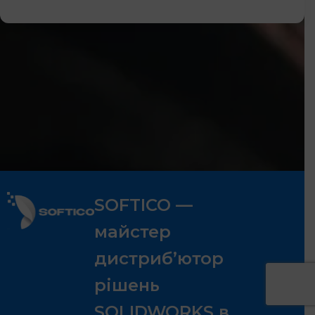
SOFTICO —
майстер
дистриб’ютор
рішень
SOLIDWORKS в