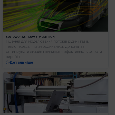
SOLIDWORKS FLOW SIMULATION
Рішення для моделювання потоків рідин і газів,
теплопередачі та аеродинаміки. Допомагає
оптимізувати дизайн і підвищити ефективність роботи
виробів.
Детальніше