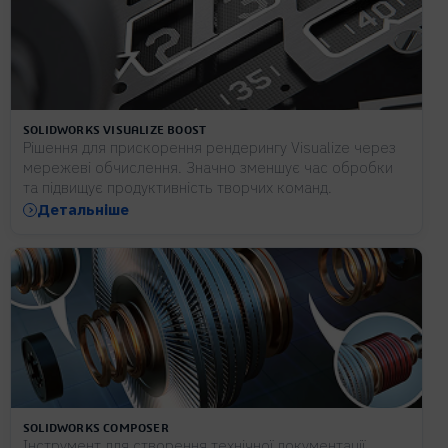
SOLIDWORKS VISUALIZE BOOST
Рішення для прискорення рендерингу Visualize через
мережеві обчислення. Значно зменшує час обробки
та підвищує продуктивність творчих команд.
Детальніше
SOLIDWORKS COMPOSER
Інструмент для створення технічної документації,