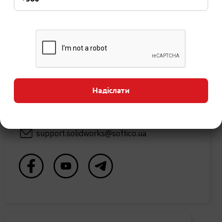
Контакти:
+38 (073) 417-17-08
м. Київ, вул. Малевича 86-Л, під’їзд №3, 1й
Надіслати
поверх
solidworks@softico.ua
support.solidworks@softico.ua