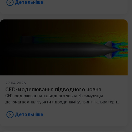
Детальніше
27.04.2026
CFD-моделювання підводного човна
CFD-моделювання підводного човна Як симуляція
допомагає аналізувати гідродинаміку, гвинт і кільватерний
слід Проєктування підводного човна — це не лише питання
Детальніше