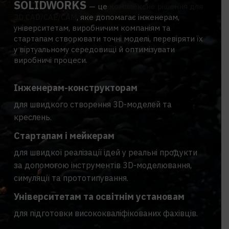
SOLIDWORKS
— це
комплексне рішення для
3D CAD/CAE/CAM
, яке допомагає інженерам,
університетам, виробничим компаніям та
стартапам створювати точні моделі, перевіряти їх
у віртуальному середовищі й оптимізувати
виробничі процеси.
Інженерам-конструкторам
для швидкого створення 3D-моделей та
креслень.
Стартапам і мейкерам
для швидкої реалізації ідей у реальні продукти
за допомогою інструментів 3D-моделювання,
симуляції та прототипування.
Університетам та освітнім установам
для підготовки висококваліфікованих фахівців.