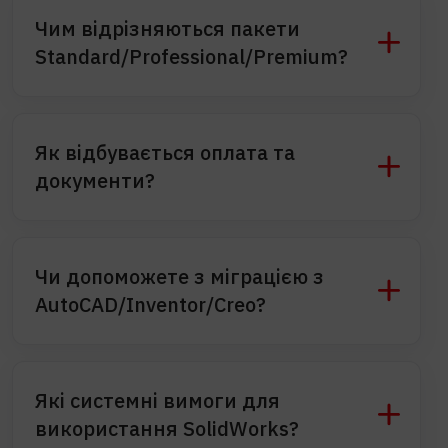
Чим відрізняються пакети
Standard/Professional/Premium?
Коротко: склад модулів/інструментів і рівень
автоматизації.
Як відбувається оплата та
Надішлемо детальне порівняння →
отримати підбір
документи?
пакета
.
Готівковий/безготівковий розрахунок, ПДВ, рахунок-
фактура, видаткова та акт виконаних робіт.
Чи допоможете з міграцією з
AutoCAD/Inventor/Creo?
Так: аудит моделей/шаблонів, налаштування бібліотек,
конвертація та навчання команди.
Які системні вимоги для
використання SolidWorks?