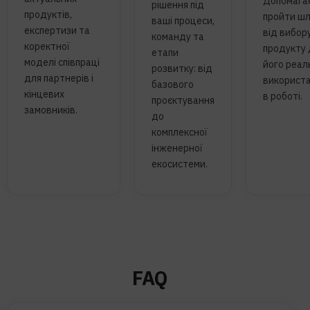
Допомага
рішення під
продуктів,
пройти шл
ваші процеси,
експертизи та
від вибор
команду та
коректної
продукту 
етапи
моделі співпраці
його реал
розвитку: від
для партнерів і
використ
базового
кінцевих
в роботі.
проєктування
замовників.
до
комплексної
інженерної
екосистеми.
FAQ