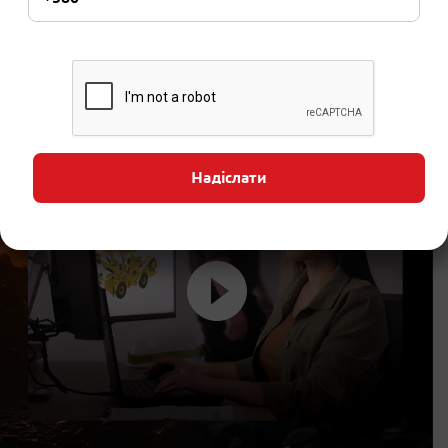
Кому підійдуть
Які проблеми
У яких сферах
рішення
вирішують рішення
застосовується
SOLIDWORKS
SOLIDWORKS
SOLIDWORKS
Надіслати