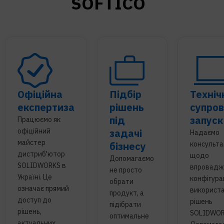
SOFTICO
Офіційна
Підбір
Техніч
експертиза
рішень
супров
під
запуск
Працюємо як
офіційний
задачі
Надаємо
майстер
бізнесу
консульта
дистриб'ютор
щодо
Допомагаємо
SOLIDWORKS в
впровадж
не просто
Україні. Це
конфігурац
обрати
означає прямий
використ
продукт, а
доступ до
рішень
підібрати
рішень,
SOLIDWOR
оптимальне
актуальних