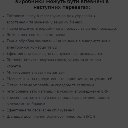
виробники можуть бути впевнені в
наступних перевагах:
Світового класу інфраструктура для управління
зростанням та змінами у вашому бізнесі.
Повна видимість виробничого процесу та бізнес-процедур.
Вимоглива, своєчасна доставка.
Точна обробка замовлень і виконання з використанням
електронної комерції та EDI.
Ефективне та своєчасне планування та розкладання.
Відповідність стандартам галузі, уряду та вимогам
клієнтів.
Мінімізовані витрати на запаси
Максимізована продуктивність виробничих потужностей
Оптимізоване управління складом та запасами
Інтегрована автоматизація в усьому впровадженні ERP
Знижені витрати, пов’язані з продукцією низької якості,
відходами та браком
Ефективне та своєчасне спілкування
Швидше досягнення окупності інвестицій (ROI)