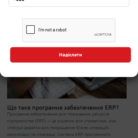
Надіслати
Що таке програмне забезпечення ERP?
Програмне забезпечення для планування ресурсів
підприємства (ERP) — це рішення для управління, яке
інтегрує додатки для покращення бізнес-операцій,
комунікації та співпраці. Система ERP програмного