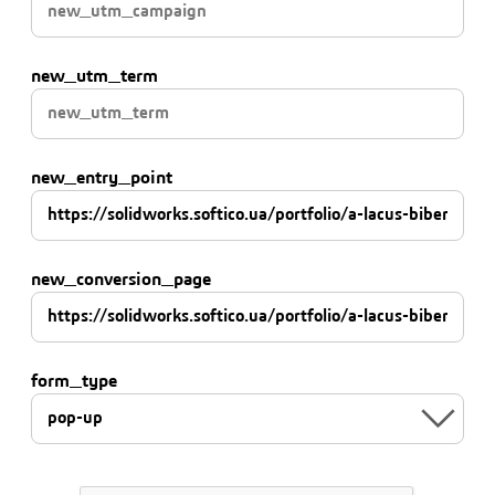
new_utm_term
new_entry_point
new_conversion_page
Our Latest Work
WE ARE CREATIVE AGENCY
form_type
Accum luctus dolor sit amet, consectetuer
adipiscing elit, sed diam nonummy nibh euismod
tincidunt ut laoreet dolore magna aliquam erat