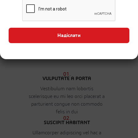
volutpat. Ut wisi enim ad minim veniam, quis
nostrud exerci tation.
CLIENT
CLIENT
DESIGNER
WEBSITE
Надіслати
MINDSPARKLE
MINDSPARKLE
JOHN DOE
XTEMOS.COM/WOOD
SHOP
SHOP
01.
VULPUTATE A PORTA
Vestibulum nam lobortis
scelerisque eu mi leo orci placerat a
parturient congue non commodo
felis in dui
02.
SUSCIPIT HABITANT
Ullamcorper adipiscing vel hac a