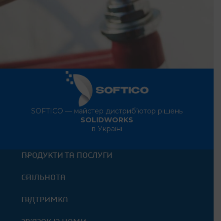
Netus eu mollis hac dignis
Furniture
SOFTICO — майстер дистриб’ютор рішень
SOLIDWORKS
в Україні
ПРОДУКТИ ТА ПОСЛУГИ
СПІЛЬНОТА
ПІДТРИМКА