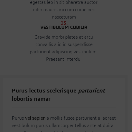
egestas leo in sit pharetra auctor
nibh mauris mi cum curae nec
nasceturam
03.
VESTIBULUM CUBILIA
Gravida morbi platea at arcu
convallis a id id suspendisse
parturient adipiscing vestibulum.
Praesent interdu.
Purus lectus scelerisque
parturient
lobortis namar
Purus
vel sapien
a mollis fusce parturient a laoreet
vestibulum purus ullamcorper tellus ante at duira