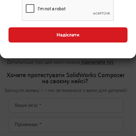
користувачеві таку ж можливість зрозуміти
продукт, як і досвідченому користувачеві
робочої станції Dell."
— Michael Crum, Global Ruggedized
Надіслати
Solutions Marketing and Messaging
Executive, Dell Inc.
Детальніше про цей кейс можна
прочитати тут.
Хочете протестувати SolidWorks Composer
на своєму кейсі?
Залиште заявку — і ми зв’яжемося з вами для деталей!